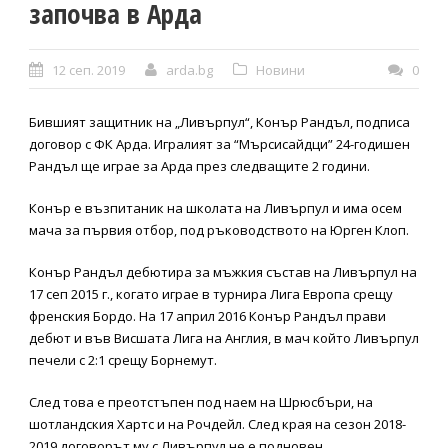
започва в Арда
12 сеп. 2019
arda.bg
Новини
0
Бившият защитник на „Ливърпул“, Конър Рандъл, подписа
договор с ФК Арда. Игралият за “Мърсисайдци” 24-годишен
Рандъл ще играе за Арда през следващите 2 години.
Конър е възпитаник на школата на Ливърпул и има осем
мача за първия отбор, под ръководството на Юрген Клоп.
Конър Рандъл дебютира за мъжкия състав на Ливърпул на
17 сеп 2015 г., когато играе в турнира Лига Европа срещу
френския Бордо. На 17 април 2016 Конър Рандъл прави
дебют и във Висшата Лига на Англия, в мач който Ливърпул
печели с 2:1 срещу Борнемут.
След това е преотстъпен под наем на Шрюсбъри, на
шотландския Хартс и на Рочдейл. След края на сезон 2018-
2019 договорът му с Ливърпул не е подновен.