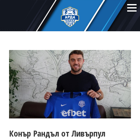
Конър Рандъл от Ливърпул