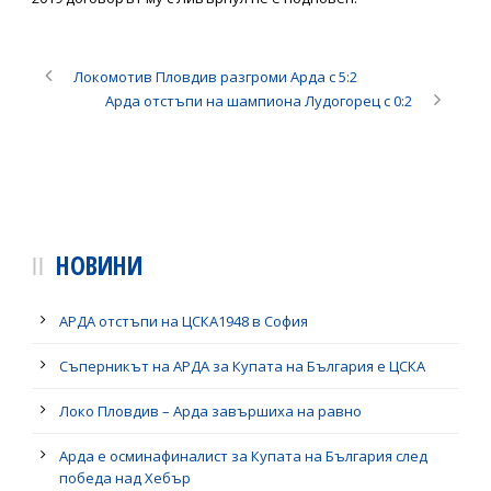
Локомотив Пловдив разгроми Арда с 5:2
Арда отстъпи на шампиона Лудогорец с 0:2
НОВИНИ
АРДА отстъпи на ЦСКА1948 в София
Съперникът на АРДА за Купата на България е ЦСКА
Локо Пловдив – Арда завършиха на равно
Арда е осминафиналист за Купата на България след
победа над Хебър