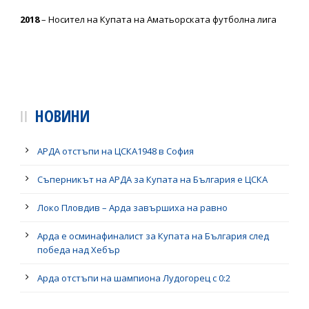
2018
– Носител на Купата на Аматьорската футболна лига
НОВИНИ
АРДА отстъпи на ЦСКА1948 в София
Съперникът на АРДА за Купата на България е ЦСКА
Локо Пловдив – Арда завършиха на равно
Арда е осминафиналист за Купата на България след
победа над Хебър
Арда отстъпи на шампиона Лудогорец с 0:2