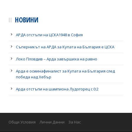
НОВИНИ
АРДА отстъпи на ЦСКА1948 в София
Съперникът на АРДА за Купата на България е ЦСКА
Локо Пловдив – Арда завършиха на равно
Арда е осминафиналист за Купата на България след
победа над Хебър
Арда отстъпи на шампиона Лудогорец с 0:2
Общи Условия
Лични Данни
За Нас