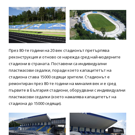
През 80-те години на 20 век стадионът претърпява
реконструкция и отново се нарежда сред най-модерните
стадиони в страната. Поставени са индивидуални
пластмасови седалки, поради което капацитетът на
стадиона става 15000 седящи зрители. Стадионът е
ремонтиран през 80-те години на миналия век и е сред
първите в България стадиони, оборудвани с индивидуални
пластмасови седалки (което намалява капацитетът на
стадиона до 15000 седящи).