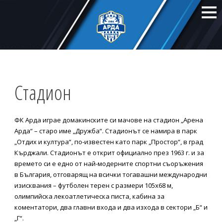
Стадион
ФК Арда играе домакинските си мачове на стадион „Арена
Арда“ – старо име „Дружба“. Стадионът се намира в парк
„Отдих и култура“, по-известен като парк „Простор“, в град
Кърджали. Стадионът е открит официално през 1963 г. и за
времето си е едно от най-модерните спортни съоръжения
в България, отговарящ на всички тогавашни международни
изисквания – футболен терен с размери 105х68 м,
олимпийска лекоатлетическа писта, кабина за
коментатори, два главни входа и два изхода в сектори „Б“ и
„Г“.